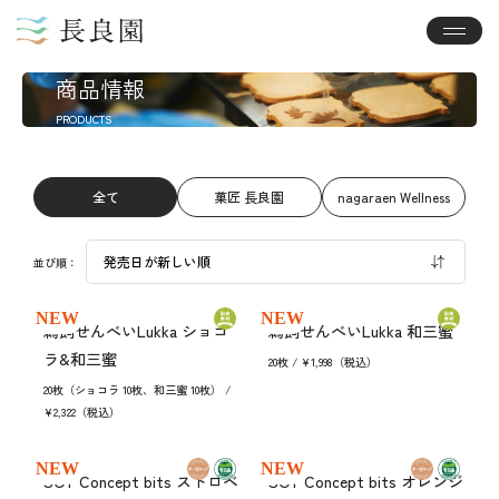
商品情報
PRODUCTS
nagaraen Wellness
全て
菓匠 長良園
発売日が新しい順
並び順：
NEW
NEW
鵜飼せんべいLukka ショコ
鵜飼せんべいLukka 和三蜜
ラ&和三蜜
20枚 / ¥1,998（税込）
20枚（ショコラ 10枚、和三蜜 10枚） /
¥2,322（税込）
NEW
NEW
SOY Concept bits ストロベ
SOY Concept bits オレンジ