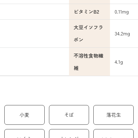
ビタミンB2
0.11mg
大豆イソフラ
34.2mg
ボン
不溶性食物繊
4.1g
維
小麦
そば
落花生