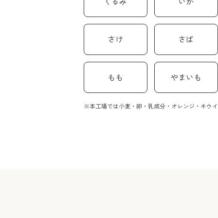
くるみ
いか
さけ
さば
もも
やまいも
本工場では小麦・卵・乳成分・オレンジ・キウイ