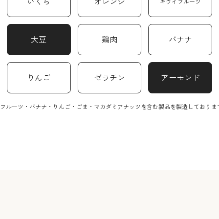
いくら
オレンジ
キウイフルーツ
大豆
鶏肉
バナナ
りんご
ゼラチン
アーモンド
フルーツ・バナナ・りんご・ごま・マカダミアナッツを含む製品を製造しております