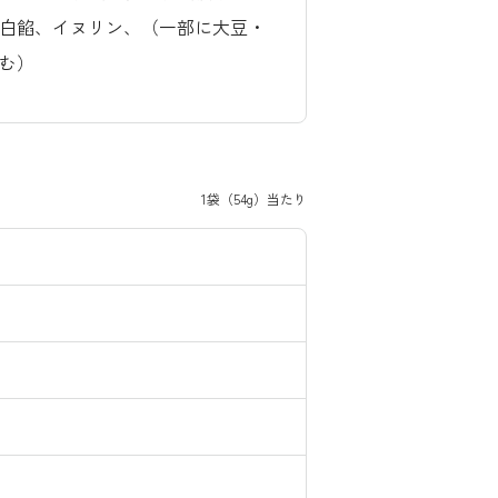
白餡、イヌリン、（一部に大豆・
む）
1袋（54g）当たり