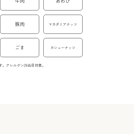
牛肉
あわび
豚肉
マカダミアナッツ
ごま
カシューナッツ
。アレルゲン28品目対象。